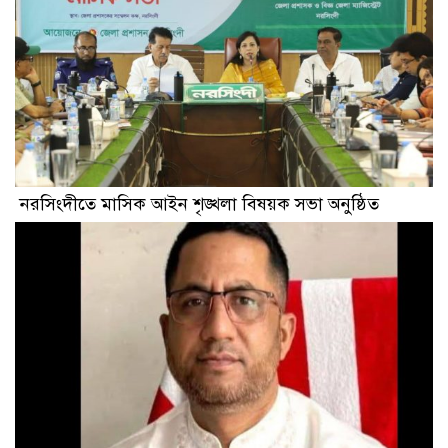
নরসিংদীতে মাসিক আইন শৃঙ্খলা বিষয়ক সভা অনুষ্ঠিত