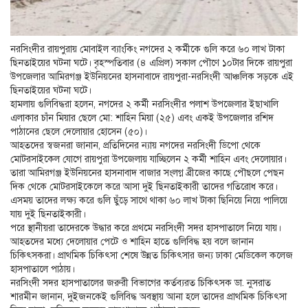
নরসিংদীর রায়পুরায় মোবাইল ব্যাংকিং নগদের ২ কর্মীকে গুলি করে ৬০ লাখ টাকা
ছিনতাইয়ের ঘটনা ঘটে। বৃহস্পতিবার (৪ এপ্রিল) সকাল পৌণে ১০টার দিকে রায়পুরা
উপজেলার আমিরগঞ্জ ইউনিয়নের হাসনাবাদে রায়পুরা-নরসিংদী আঞ্চলিক সড়কে এই
ছিনতাইয়ের ঘটনা ঘটে।
হামলায় গুলিবিদ্ধরা হলেন, নগদের ২ কর্মী নরসিংদীর পলাশ উপজেলার ইছাখালি
এলাকার চাঁন মিয়ার ছেলে মো: শাহিন মিয়া (২৫) এবং একই উপজেলার রশিদ
পাঠানের ছেলে দেলোয়ার হোসেন (৫০)।
আহতদের স্বজনরা জানান, প্রতিদিনের ন্যায় নগদের নরসিংদী ডিপো থেকে
মোটরসাইকেল যোগে রায়পুরা উপজেলায় যাচ্ছিলেন ২ কর্মী শাহিন এবং দেলোয়ার।
তারা আমিরগঞ্জ ইউনিয়নের হাসনাবাদ বাজার সংলগ্ন ব্রীজের কাছে পৌছলে পেছন
দিক থেকে মোটরসাইকেলে করে আসা দুই ছিনতাইকারী তাদের গতিরোধ করে।
এসময় তাদের লক্ষ্য করে গুলি ছুঁড়ে সাথে থাকা ৬০ লাখ টাকা ছিনিয়ে নিয়ে পালিয়ে
যায় দুই ছিনতাইকারী।
পরে স্থানীয়রা তাদেরকে উদ্ধার করে প্রথমে নরসিংদী সদর হাসপাতালে নিয়ে যায়।
আহতদের মধ্যে দেলোয়ার পেটে ও শাহিন হাতে গুলিবিদ্ধ হয় বলে জানান
চিকিৎসকরা। প্রাথমিক চিকিৎসা শেষে উন্নত চিকিৎসার জন্য ঢাকা মেডিকেল কলেজ
হাসপাতালে পাঠায়।
নরসিংদী সদর হাসপাতালের জরুরী বিভাগের কর্তব্যরত চিকিৎসক ডা. নুসরাত
শারমীন জানান, দুইজনকেই গুলিবিদ্ধ অবস্থায় আনা হলে তাদের প্রাথমিক চিকিৎসা