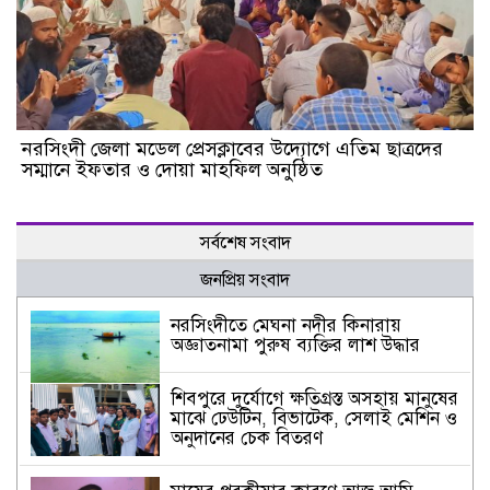
নরসিংদী জেলা মডেল প্রেসক্লাবের উদ্যোগে এতিম ছাত্রদের
সম্মানে ইফতার ও দোয়া মাহফিল অনুষ্ঠিত
সর্বশেষ সংবাদ
জনপ্রিয় সংবাদ
নরসিংদীতে মেঘনা নদীর কিনারায়
অজ্ঞাতনামা পুরুষ ব্যক্তির লাশ উদ্ধার
শিবপুরে দুর্যোগে ক্ষতিগ্রস্ত অসহায় মানুষের
মাঝে ঢেউটিন, বিভাটেক, সেলাই মেশিন ও
অনুদানের চেক বিতরণ