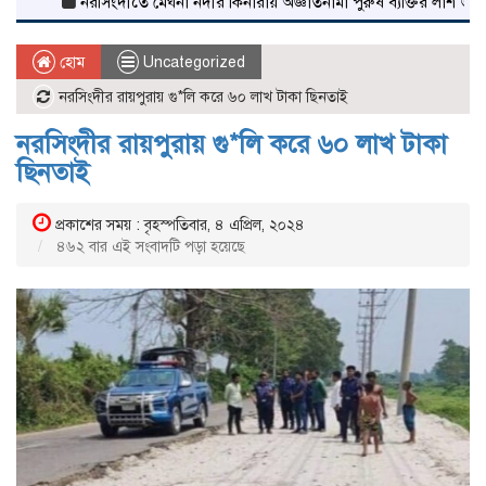
নরসিংদীতে মেঘনা নদীর কিনারায় অজ্ঞাতনামা পুরুষ ব্যক্তির লাশ উদ্ধার
শিব
হোম
Uncategorized
নরসিংদীর রায়পুরায় গু*লি করে ৬০ লাখ টাকা ছিনতাই
নরসিংদীর রায়পুরায় গু*লি করে ৬০ লাখ টাকা
ছিনতাই
প্রকাশের সময় : বৃহস্পতিবার, ৪ এপ্রিল, ২০২৪
৪৬২ বার এই সংবাদটি পড়া হয়েছে