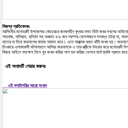
নিজস্ব প্রতিবেদকঃ
নরসিংদীর মনোহরদী উপজেলার কোচেরচর জনবলহীন বৃদ্ধার বসত ভিটা জবর দখলের অভিযোগ পা
শাহনাজ, সানিয়াদ, হানিফা সহ অজ্ঞাত ৪/৫ জন পরস্পর যোগসাজসে দলবদ্ধ হইয়া দা, সাবল, লা
হাতের দা দিয়ে জয়নালের মাথায় আঘাত করে। এতে মারাত্মক রক্ত কাঁটা জখম হয়। জয়নালের
চিৎকারে এলাকাবাসী ঘটনাস্থলে আসিয়া জয়নালকে ও তার স্ত্রীকে উদ্ধার করে মনোহরদী উপজ
বিষয়ে আইনে পদক্ষেপ নিলে খুন জখম করিয়া লাশ গুম করিয়া ফেলবে মর্মে হুমকি প্রদান
এই সংবাদটি শেয়ার করুনঃ
এই ক্যাটাগরির আরো সংবাদ