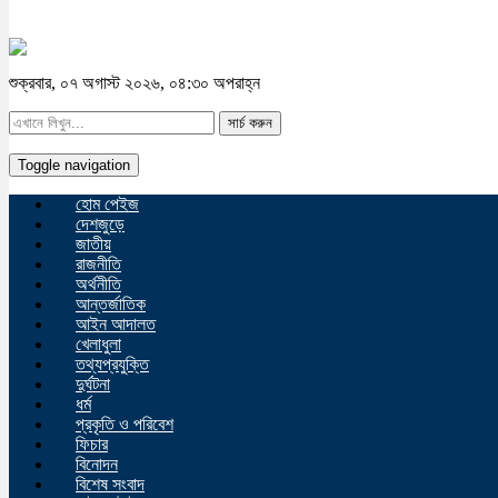
শুক্রবার, ০৭ অগাস্ট ২০২৬, ০৪:৩০ অপরাহ্ন
সার্চ করুন
Toggle navigation
হোম পেইজ
দেশজুড়ে
জাতীয়
রাজনীতি
অর্থনীতি
আন্তর্জাতিক
আইন আদালত
খেলাধুলা
তথ্যপ্রযুক্তি
দুর্ঘটনা
ধর্ম
প্রকৃতি ও পরিবেশ
ফিচার
বিনোদন
বিশেষ সংবাদ