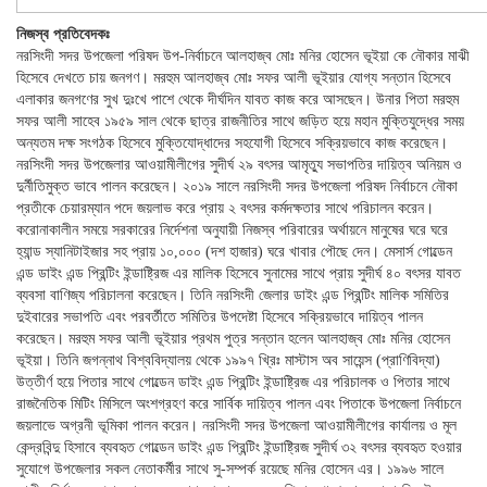
নিজস্ব প্রতিবেদকঃ
নরসিংদী সদর উপজেলা পরিষদ উপ-নির্বাচনে আলহাজ্ব মোঃ মনির হোসেন ভূইয়া কে নৌকার মাঝী
হিসেবে দেখতে চায় জনগণ। মরহুম আলহাজ্ব মোঃ সফর আলী ভূইয়ার যোগ্য সন্তান হিসেবে
এলাকার জনগণের সুখ দুঃখে পাশে থেকে দীর্ঘদিন যাবত কাজ করে আসছেন। উনার পিতা মরহুম
সফর আলী সাহেব ১৯৫৯ সাল থেকে ছাত্র রাজনীতির সাথে জড়িত হয়ে মহান মুক্তিযুদ্ধের সময়
অন্যতম দক্ষ সংগঠক হিসেবে মুক্তিযোদ্ধাদের সহযোগী হিসেবে সক্রিয়ভাবে কাজ করেছেন।
নরসিংদী সদর উপজেলার আওয়ামীলীগের সুদীর্ঘ ২৯ বৎসর আমৃত্যু সভাপতির দায়িত্ব অনিয়ম ও
দুর্নীতিমুক্ত ভাবে পালন করেছেন। ২০১৯ সালে নরসিংদী সদর উপজেলা পরিষদ নির্বাচনে নৌকা
প্রতীকে চেয়ারম্যান পদে জয়লাভ করে প্রায় ২ বৎসর কর্মদক্ষতার সাথে পরিচালন করেন।
করোনাকালীন সময়ে সরকারের নির্দেশনা অনুযায়ী নিজস্ব পরিবারের অর্থায়নে মানুষের ঘরে ঘরে
হ্যান্ড স্যানিটাইজার সহ প্রায় ১০,০০০ (দশ হাজার) ঘরে খাবার পৌছে দেন। মেসার্স গোল্ডেন
এন্ড ডাইং এন্ড প্রিন্টিং ইন্ডাষ্ট্রিজ এর মালিক হিসেবে সুনামের সাথে প্রায় সুদীর্ঘ ৪০ বৎসর যাবত
ব্যবসা বাণিজ্য পরিচালনা করেছেন। তিনি নরসিংদী জেলার ডাইং এন্ড প্রিন্টিং মালিক সমিতির
দুইবারের সভাপতি এবং পরবর্তীতে সমিতির উপদেষ্টা হিসেবে সক্রিয়ভাবে দায়িত্ব পালন
করেছেন। মরহুম সফর আলী ভূইয়ার প্রথম পুত্র সন্তান হলেন আলহাজ্ব মোঃ মনির হোসেন
ভূইয়া। তিনি জগন্নাথ বিশ্ববিদ্যালয় থেকে ১৯৯৭ খ্রিঃ মাস্টাস অব সায়েন্স (প্রাণিবিদ্যা)
উত্তীর্ণ হয়ে পিতার সাথে গোল্ডেন ডাইং এন্ড প্রিন্টিং ইন্ডাষ্ট্রিজ এর পরিচালক ও পিতার সাথে
রাজনৈতিক মিটিং মিসিলে অংশগ্রহণ করে সার্বিক দায়িত্ব পালন এবং পিতাকে উপজেলা নির্বাচনে
জয়লাভে অগ্রনী ভূমিকা পালন করেন। নরসিংদী সদর উপজেলা আওয়ামীলীগের কার্যালয় ও মূল
কেন্দ্রবিন্দু হিসাবে ব্যবহৃত গোল্ডেন ডাইং এন্ড প্রিন্টিং ইন্ডাষ্ট্রিজ সুদীর্ঘ ৩২ বৎসর ব্যবহৃত হওয়ার
সুযোগে উপজেলার সকল নেতাকর্মীর সাথে সু-সম্পর্ক রয়েছে মনির হোসেন এর। ১৯৯৬ সালে