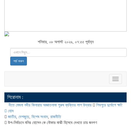
শনিবার, ০৮ অগাস্ট ২০২৬, ০৭:৫৫ পূর্বাহ্ন
সার্চ করুন
Toggle
navigatio
শিরোনাম :
ঘনা নদীর কিনারায় অজ্ঞাতনামা পুরুষ ব্যক্তির লাশ উদ্ধার
শিবপুরে দুর্যোগে ক্ষতিগ্রস্ত অসহায় মা
হোম
জাতীয়
,
দেশজুড়ে
,
বিশেষ সংবাদ
,
রাজনীতি
উপ-নির্বাচনে মনির হোসেন কে নৌকার মাঝী হিসেবে দেখতে চায় জনগণ