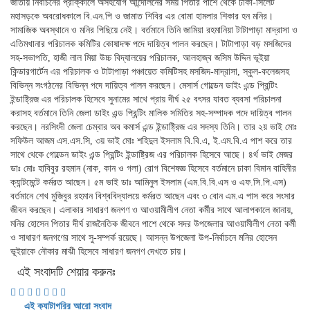
জাতীয় নির্বাচনের প্রাক্কালে অসহযোগ আন্দোলনের সময় পিতার পাশে থেকে ঢাকা-সিলেট
মহাসড়কে অবরোধকালে বি.এন.পি ও জামাত শিবির এর বোমা হামলার শিকার হন মনির।
সামাজিক অবস্থানে ও মনির পিছিয়ে নেই। বর্তমানে তিনি জামিয়া রহমানিয়া টাটাপাড়া মাদ্রাসা ও
এতিমখানার পরিচালক কমিটির কোষাদক্ষ পদে দায়িত্ব পালন করছেন। টাটাপাড়া বড় মসজিদের
সহ-সভাপতি, হাজী লাল মিয়া উচ্চ বিদ্যালয়ের পরিচালক, আলহাজ্ব জসিম উদ্দিন ভূইয়া
কিন্ডারগার্টেন এর পরিচালক ও টাটাপাড়া পঞ্চায়েত কমিটিসহ মসজিদ-মাদ্রাসা, স্কুল-কলেজসহ
বিভিন্ন সংগঠনের বিভিন্ন পদে দায়িত্ব পালন করছেন। মেসার্স গোল্ডেন ডাইং এন্ড প্রিন্টিং
ইন্ডাষ্ট্রিজ এর পরিচালক হিসেবে সুনামের সাথে প্রায় দীর্ঘ ২৫ বৎসর যাবত ব্যবসা পরিচালনা
করাসহ বর্তমানে তিনি জেলা ডাইং এন্ড প্রিন্টিং মালিক সমিতির সহ-সম্পাদক পদে দায়িত্ব পালন
করছেন। নরসিংদী জেলা চেম্বার অব কমার্স এন্ড ইন্ডাষ্ট্রিজ এর সদস্য তিনি। তার ২য় ভাই মোঃ
সফিউল আজম এস.এস.সি, ৩য় ভাই মোঃ শহিদুল ইসলাম বি.বি.এ, ই.এম.বি.এ পাশ করে তার
সাথে থেকে গোল্ডেন ডাইং এন্ড প্রিন্টিং ইন্ডাষ্ট্রিজ এর পরিচালক হিসেবে আছে। ৪র্থ ভাই মেজর
ডাঃ মোঃ হাবিবুর রহমান (নাক, কান ও গলা) রোগ বিশেষজ্ঞ হিসেবে বর্তমানে ঢাকা বিমান বাহিনীর
ক্যান্টমেন্টে কর্মরত আছেন। ৫ম ভাই ডাঃ আমিনুল ইসলাম (এম.বি.বি.এস ও এফ.সি.পি.এস)
বর্তমানে শেখ মুজিবুর রহমান বিশ্ববিদ্যালয়ে কর্মরত আছেন এবং ৩ বোন এম.এ পাস করে সংসার
জীবন করছেন। এলাকার সাধারণ জনগণ ও আওয়ামীলীগ নেতা কর্মীর সাথে আলাপকালে জানায়,
মনির হোসেন পিতার দীর্ঘ রাজনৈতিক জীবনে পাশে থেকে সদর উপজেলার আওয়ামীলীগ নেতা কর্মী
ও সাধারণ জনগণের সাথে সু-সম্পর্ক রয়েছে। আসন্ন উপজেলা উপ-নির্বাচনে মনির হোসেন
ভূইয়াকে নৌকার মাঝী হিসেবে সাধারণ জনগণ দেখতে চায়।
এই সংবাদটি শেয়ার করুনঃ
এই ক্যাটাগরির আরো সংবাদ