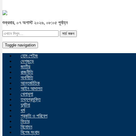
শুক্রবার, ০৭ অগাস্ট ২০২৬, ০৮:০৫ পূর্বাহ্ন
সার্চ করুন
Toggle navigation
হোম পেইজ
দেশজুড়ে
জাতীয়
রাজনীতি
অর্থনীতি
আন্তর্জাতিক
আইন আদালত
খেলাধুলা
তথ্যপ্রযুক্তি
দুর্ঘটনা
ধর্ম
প্রকৃতি ও পরিবেশ
ফিচার
বিনোদন
বিশেষ সংবাদ