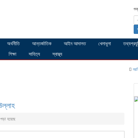
শু
অর্থনীতি
আন্তর্জাতিক
আইন আদালত
খেলাধুলা
তথ্যপ্রযু
শিক্ষা
সাহিত্য
স্বাস্থ্য
নরসিংদীতে মে
উল্লাহ
ড়া হয়েছে