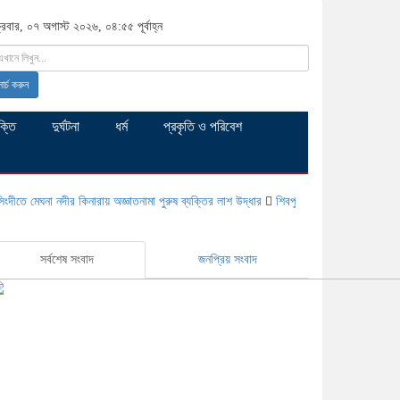
ক্রবার, ০৭ অগাস্ট ২০২৬, ০৪:৫৫ পূর্বাহ্ন
সার্চ করুন
ক্তি
দুর্ঘটনা
ধর্ম
প্রকৃতি ও পরিবেশ
ঘনা নদীর কিনারায় অজ্ঞাতনামা পুরুষ ব্যক্তির লাশ উদ্ধার
শিবপুরে দুর্যোগে ক্ষতিগ্রস্ত অসহায় মা
সর্বশেষ সংবাদ
জনপ্রিয় সংবাদ