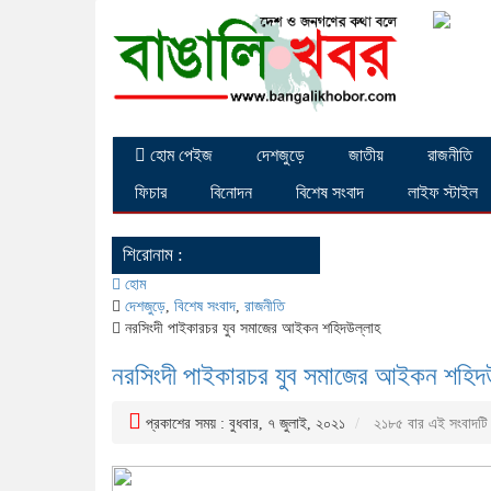
হোম পেইজ
দেশজুড়ে
জাতীয়
রাজনীতি
ফিচার
বিনোদন
বিশেষ সংবাদ
লাইফ স্টাইল
শিরোনাম :
হোম
দেশজুড়ে
,
বিশেষ সংবাদ
,
রাজনীতি
নরসিংদী পাইকারচর যুব সমাজের আইকন শহিদউল্লাহ
নরসিংদী পাইকারচর যুব সমাজের আইকন শহিদ
প্রকাশের সময় : বুধবার, ৭ জুলাই, ২০২১
২১৮৫ বার এই সংবাদটি প