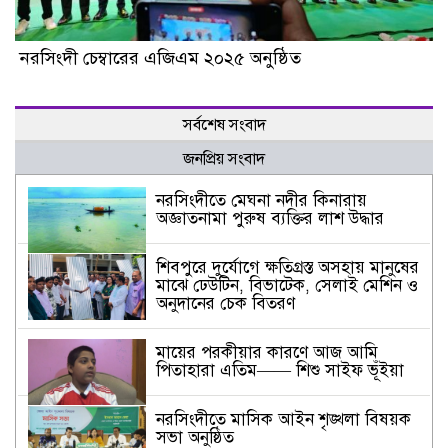
নরসিংদী চেম্বারের এজিএম ২০২৫ অনুষ্ঠিত
সর্বশেষ সংবাদ
জনপ্রিয় সংবাদ
নরসিংদীতে মেঘনা নদীর কিনারায়
অজ্ঞাতনামা পুরুষ ব্যক্তির লাশ উদ্ধার
শিবপুরে দুর্যোগে ক্ষতিগ্রস্ত অসহায় মানুষের
মাঝে ঢেউটিন, বিভাটেক, সেলাই মেশিন ও
অনুদানের চেক বিতরণ
মায়ের পরকীয়ার কারণে আজ আমি
পিতাহারা এতিম—— শিশু সাইফ ভূঁইয়া
নরসিংদীতে মাসিক আইন শৃঙ্খলা বিষয়ক
সভা অনুষ্ঠিত