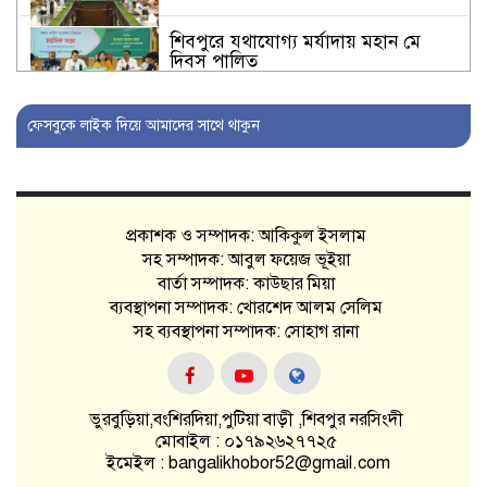
শিবপুরে যথাযোগ্য মর্যাদায় মহান মে
দিবস পালিত
শিবপুরে জাতীয় পুষ্টি সপ্তাহের সমাপনী ও
ফেসবুকে লাইক দিয়ে আমাদের সাথে থাকুন
পুরস্কার বিতরণ অনুষ্ঠান
শিবপুরে কলেজের বাস ও পিকআপ সংঘর্ষ
প্রকাশক ও সম্পাদক: আকিকুল ইসলাম
নরসিংদী ডায়াবেটিক
সহ সম্পাদক: আবুল ফয়েজ ভূইয়া
সমিতির নির্বাহী
পরিষদের সভা
বার্তা সম্পাদক: কাউছার মিয়া
অনুষ্ঠিত
ব্যবস্থাপনা সম্পাদক: খোরশেদ আলম সেলিম
সহ ব্যবস্থাপনা সম্পাদক: সোহাগ রানা
পুটিয়া ইউনিয়ন পরিষদ এর প্রশাসনিক
কর্মকর্তা সাধারণ মানুষের আস্থার প্রতীক
ভুরবুড়িয়া,বংশিরদিয়া,পুটিয়া বাড়ী ,শিবপুর নরসিংদী
নরসিংদী চেম্বারের এজিএম ২০২৫ অনুষ্ঠিত
মোবাইল : ০১৭৯২৬২৭৭২৫
ইমেইল : bangalikhobor52@gmail.com