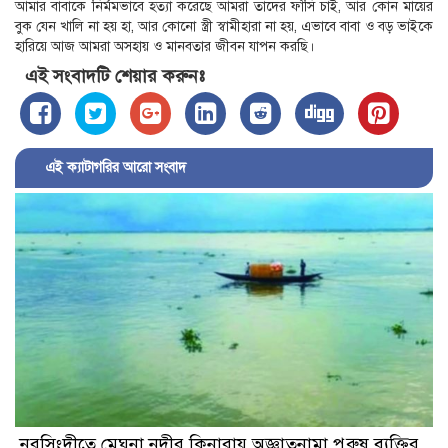
আমার বাবাকে নির্মমভাবে হত্যা করেছে আমরা তাদের ফাঁসি চাই, আর কোন মায়ের
বুক যেন খালি না হয় হা, আর কোনো স্ত্রী স্বামীহারা না হয়, এভাবে বাবা ও বড় ভাইকে
হারিয়ে আজ আমরা অসহায় ও মানবতার জীবন যাপন করছি।
এই সংবাদটি শেয়ার করুনঃ
এই ক্যাটাগরির আরো সংবাদ
নরসিংদীতে মেঘনা নদীর কিনারায় অজ্ঞাতনামা পুরুষ ব্যক্তির