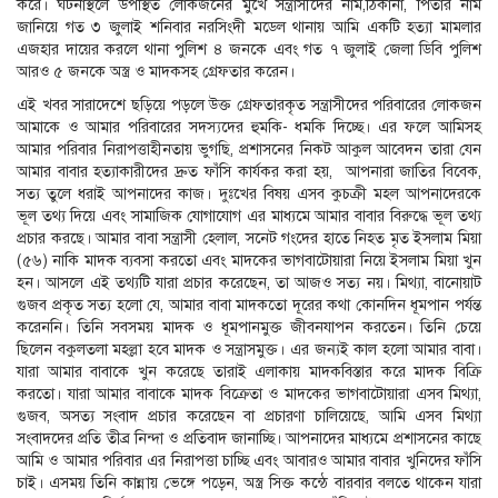
করে। ঘটনাস্থলে উপস্থিত লোকজনের মুখে সন্ত্রাসীদের নাম,ঠিকানা, পিতার নাম
জানিয়ে গত ৩ জুলাই শনিবার নরসিংদী মডেল থানায় আমি একটি হত্যা মামলার
এজহার দায়ের করলে থানা পুলিশ ৪ জনকে এবং গত ৭ জুলাই জেলা ডিবি পুলিশ
আরও ৫ জনকে অস্ত্র ও মাদকসহ গ্রেফতার করেন।
এই খবর সারাদেশে ছড়িয়ে পড়লে উক্ত গ্রেফতারকৃত সন্ত্রাসীদের পরিবারের লোকজন
আমাকে ও আমার পরিবারের সদস্যদের হুমকি- ধমকি দিচ্ছে। এর ফলে আমিসহ
আমার পরিবার নিরাপত্তাহীনতায় ভুগছি, প্রশাসনের নিকট আকুল আবেদন তারা যেন
আমার বাবার হত্যাকারীদের দ্রুত ফাঁসি কার্যকর করা হয়, আপনারা জাতির বিবেক,
সত্য তুলে ধরাই আপনাদের কাজ। দুঃখের বিষয় এসব কুচক্রী মহল আপনাদেরকে
ভূল তথ্য দিয়ে এবং সামাজিক যোগাযোগ এর মাধ্যমে আমার বাবার বিরুদ্ধে ভূল তথ্য
প্রচার করছে। আমার বাবা সন্ত্রাসী হেলাল, সনেট গংদের হাতে নিহত মৃত ইসলাম মিয়া
(৫৬) নাকি মাদক ব্যবসা করতো এবং মাদকের ভাগবাটোয়ারা নিয়ে ইসলাম মিয়া খুন
হন। আসলে এই তথ্যটি যারা প্রচার করেছেন, তা আজও সত্য নয়। মিথ্যা, বানোয়াট
গুজব প্রকৃত সত্য হলো যে, আমার বাবা মাদকতো দূরের কথা কোনদিন ধূমপান পর্যন্ত
করেননি। তিনি সবসময় মাদক ও ধূমপানমুক্ত জীবনযাপন করতেন। তিনি চেয়ে
ছিলেন বকুলতলা মহল্লা হবে মাদক ও সন্ত্রাসমুক্ত। এর জন্যই কাল হলো আমার বাবা।
যারা আমার বাবাকে খুন করেছে তারাই এলাকায় মাদকবিস্তার করে মাদক বিক্রি
করতো। যারা আমার বাবাকে মাদক বিক্রেতা ও মাদকের ভাগবাটোয়ারা এসব মিথ্যা,
গুজব, অসত্য সংবাদ প্রচার করেছেন বা প্রচারণা চালিয়েছে, আমি এসব মিথ্যা
সংবাদদের প্রতি তীব্র নিন্দা ও প্রতিবাদ জানাচ্ছি। আপনাদের মাধ্যমে প্রশাসনের কাছে
আমি ও আমার পরিবার এর নিরাপত্তা চাচ্ছি এবং আবারও আমার বাবার খুনিদের ফাঁসি
চাই। এসময় তিনি কান্নায় ভেঙ্গে পড়েন, অস্ত্র সিক্ত কন্ঠে বারবার বলতে থাকেন যারা