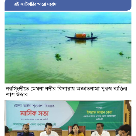
এই ক্যাটাগরির আরো সংবাদ
নরসিংদীতে মেঘনা নদীর কিনারায় অজ্ঞাতনামা পুরুষ ব্যক্তির
লাশ উদ্ধার