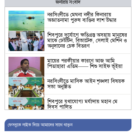
জনপ্রিয় সংবাদ
নরসিংদীতে মেঘনা নদীর কিনারায়
অজ্ঞাতনামা পুরুষ ব্যক্তির লাশ উদ্ধার
শিবপুরে দুর্যোগে ক্ষতিগ্রস্ত অসহায় মানুষের
মাঝে ঢেউটিন, বিভাটেক, সেলাই মেশিন ও
অনুদানের চেক বিতরণ
মায়ের পরকীয়ার কারণে আজ আমি
পিতাহারা এতিম—— শিশু সাইফ ভূঁইয়া
নরসিংদীতে মাসিক আইন শৃঙ্খলা বিষয়ক
সভা অনুষ্ঠিত
শিবপুরে যথাযোগ্য মর্যাদায় মহান মে
দিবস পালিত
শিবপুরে জাতীয় পুষ্টি সপ্তাহের সমাপনী ও
ফেসবুকে লাইক দিয়ে আমাদের সাথে থাকুন
পুরস্কার বিতরণ অনুষ্ঠান