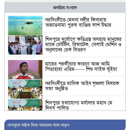
জনপ্রিয় সংবাদ
নরসিংদীতে মেঘনা নদীর কিনারায়
অজ্ঞাতনামা পুরুষ ব্যক্তির লাশ উদ্ধার
শিবপুরে দুর্যোগে ক্ষতিগ্রস্ত অসহায় মানুষের
মাঝে ঢেউটিন, বিভাটেক, সেলাই মেশিন ও
অনুদানের চেক বিতরণ
মায়ের পরকীয়ার কারণে আজ আমি
পিতাহারা এতিম—— শিশু সাইফ ভূঁইয়া
নরসিংদীতে মাসিক আইন শৃঙ্খলা বিষয়ক
সভা অনুষ্ঠিত
শিবপুরে যথাযোগ্য মর্যাদায় মহান মে
দিবস পালিত
শিবপুরে জাতীয় পুষ্টি সপ্তাহের সমাপনী ও
ফেসবুকে লাইক দিয়ে আমাদের সাথে থাকুন
পুরস্কার বিতরণ অনুষ্ঠান