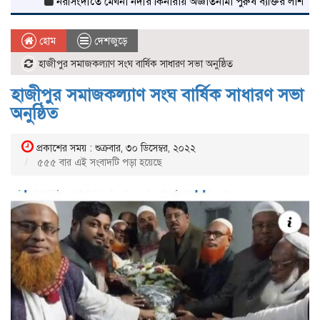
নরসিংদীতে মেঘনা নদীর কিনারায় অজ্ঞাতনামা পুরুষ ব্যক্তির লাশ উদ্ধার
শি
হোম
দেশজুড়ে
হাজীপুর সমাজকল্যাণ সংঘ বার্ষিক সাধারণ সভা অনুষ্ঠিত
হাজীপুর সমাজকল্যাণ সংঘ বার্ষিক সাধারণ সভা
অনুষ্ঠিত
প্রকাশের সময় : শুক্রবার, ৩০ ডিসেম্বর, ২০২২
৫৫৫ বার এই সংবাদটি পড়া হয়েছে