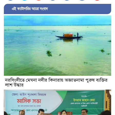
এই ক্যাটাগরির আরো সংবাদ
নরসিংদীতে মেঘনা নদীর কিনারায় অজ্ঞাতনামা পুরুষ ব্যক্তির
লাশ উদ্ধার