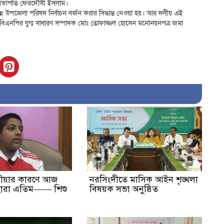
র সভাপতি ফেরদৌসী ইসলাম।
উপজেলা পরিষদ নির্বাচন বর্জন করার সিদ্ধান্ত নেওয়া হয়। আর দলীয় এই
া বিএনপির যুগ্ম সাধারণ সম্পাদক মোঃ তোফাজ্জল হোসেন মনোনয়নপত্র জমা
কীয়ার কারণে আজ
নরসিংদীতে মাসিক আইন শৃঙ্খলা
ারা এতিম—— শিশু
বিষয়ক সভা অনুষ্ঠিত