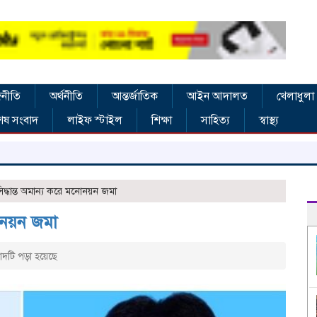
নীতি
অর্থনীতি
আন্তর্জাতিক
আইন আদালত
খেলাধুলা
েষ সংবাদ
লাইফ স্টাইল
শিক্ষা
সাহিত্য
স্বাস্থ্য
নরস
িদ্ধান্ত অমান্য করে মনোনয়ন জমা
নোনয়ন জমা
টি পড়া হয়েছে