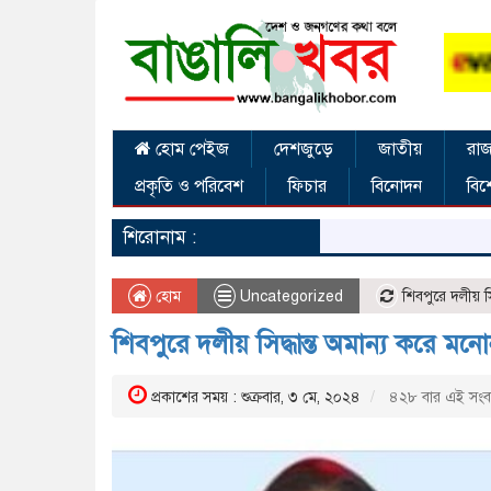
হোম পেইজ
দেশজুড়ে
জাতীয়
রাজ
প্রকৃতি ও পরিবেশ
ফিচার
বিনোদন
বিশ
শিরোনাম :
হোম
Uncategorized
শিবপুরে দলীয় স
শিবপুরে দলীয় সিদ্ধান্ত অমান্য করে ম
প্রকাশের সময় : শুক্রবার, ৩ মে, ২০২৪
৪২৮ বার এই সংবাদ