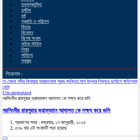
তথ্যপ্রযুক্তি
দুর্ঘটনা
ধর্ম
প্রকৃতি ও পরিবেশ
ফিচার
বিনোদন
বিশেষ সংবাদ
লাইফ স্টাইল
শিক্ষা
সাহিত্য
স্বাস্থ্য
শিরোনাম :
ীর কিনারায় অজ্ঞাতনামা পুরুষ ব্যক্তির লাশ উদ্ধার
শিবপুরে দুর্যোগে ক্ষতিগ্রস্ত অসহায় ম
হোম
Uncategorized
নরসিংদীর রায়পুরায় ভ্রাম্যমান আদালত কে লক্ষ্য করে গুলি
নরসিংদীর রায়পুরায় ভ্রাম্যমান আদালত কে লক্ষ্য করে গুলি
প্রকাশের সময় : শুক্রবার, ১৭ জানুয়ারী, ২০২৫
৫৩৬ বার এই সংবাদটি পড়া হয়েছে