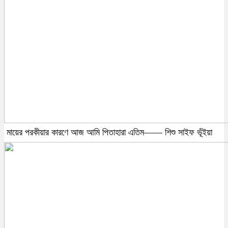
মায়ের পরকীয়ার কারণে আজ আমি পিতাহারা এতিম—— শিশু সাইফ ভূঁইয়া