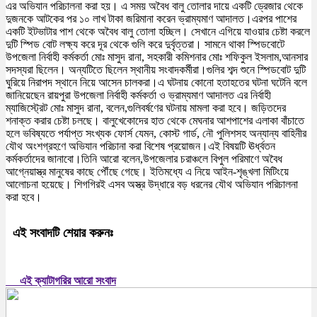
এর অভিযান পরিচালনা করা হয়। এ সময় অবৈধ বালু তোলার দায়ে একটি ড্রেজার থেকে
দুজনকে আটকের পর ১০ লাখ টাকা জরিমানা করেন ভ্রাম্যমাণ আদালত।এরপর পাশের
একটি ইটভাটার পাশ থেকে অবৈধ বালু তোলা হচ্ছিল। সেখানে এগিয়ে যাওয়ার চেষ্টা করলে
দুটি স্পিড বোট লক্ষ্য করে দূর থেকে গুলি করে দুর্বৃত্তরা। সামনে থাকা স্পিডবোটে
উপজেলা নির্বাহী কর্মকর্তা মোঃ মাসুদ রানা, সহকারী কমিশনার মোঃ শফিকুল ইসলাম,আনসার
সদস্যরা ছিলেন। অন্যটিতে ছিলেন স্থানীয় সংবাদকর্মীরা।গুলির শব্দ শুনে স্পিডবোট দুটি
ঘুরিয়ে নিরাপদ স্থানে নিয়ে আসেন চালকরা।এ ঘটনায় কোনো হতাহতের ঘটনা ঘটেনি বলে
জানিয়েছেন রায়পুরা উপজেলা নির্বাহী কর্মকর্তা ও ভ্রাম্যমাণ আদালত এর নির্বাহী
ম্যাজিস্ট্রেট মোঃ মাসুদ রানা, বলেন,গুলিবর্ষণের ঘটনায় মামলা করা হবে। জড়িতদের
শনাক্ত করার চেষ্টা চলছে। বালুখেকোদের হাত থেকে মেঘনার আশপাশের এলাকা বাঁচাতে
হলে ভবিষ্যতে পর্যাপ্ত সংখ্যক ফোর্স যেমন, কোস্ট গার্ড, নৌ পুলিশসহ অন্যান্য বাহিনীর
যৌথ অংশগ্রহণে অভিযান পরিচানা করা বিশেষ প্রয়োজন।এই বিষয়টি ঊর্ধ্বতন
কর্মকর্তাদের জানাবো।তিনি আরো বলেন,উপজেলার চরাঞ্চলে বিপুল পরিমাণে অবৈধ
আগ্নেয়াস্ত্র মানুষের কাছে পৌঁছে গেছে। ইতিমধ্যে এ নিয়ে আইন-শৃঙ্খলা মিটিংয়ে
আলোচনা হয়েছে। শিগগিরই এসব অস্ত্র উদ্ধারে বড় ধরনের যৌথ অভিযান পরিচালনা
করা হবে।
এই সংবাদটি শেয়ার করুনঃ
এই ক্যাটাগরির আরো সংবাদ