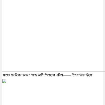
মায়ের পরকীয়ার কারণে আজ আমি পিতাহারা এতিম—— শিশু সাইফ ভূঁইয়া